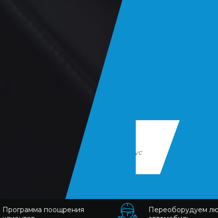
Алексей Смирнов
“Переоборудуем ваш микроавтобус
наилучшим образом!”
Программа поощрения
Переоборудуем л