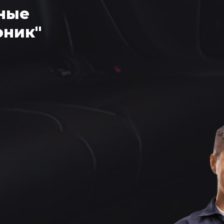
ные
оник"