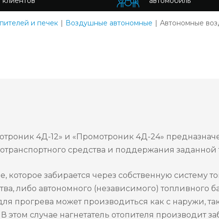
клиентов
автомобиль
пителей и печек
Воздушные автономные
Автономные воз
троник 4Д-12» и «Промотроник 4Д-24» предназнач
втотранспортного средства и поддержания заданной
е, которое забирается через собственную систему 
тва, либо автономного (независимого) топливного б
для прогрева может производиться как с наружи, так
 этом случае нагнетатель отопителя производит за