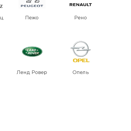
нц
Пежо
Рено
Ленд Ровер
Опель