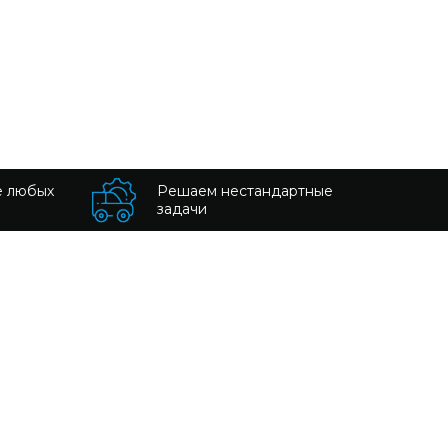
е любых
Решаем нестандартные
задачи