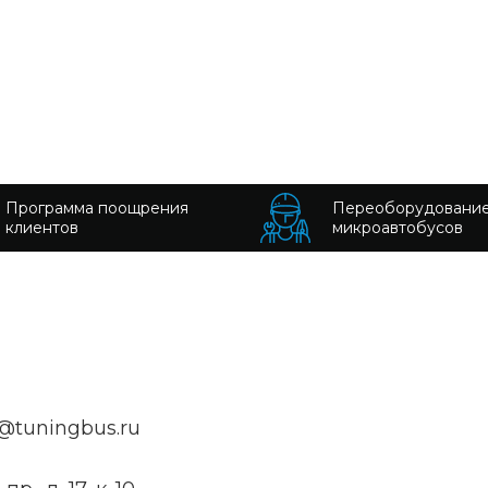
Программа поощрения
Переоборудовани
клиентов
микроавтобусов
@tuningbus.ru