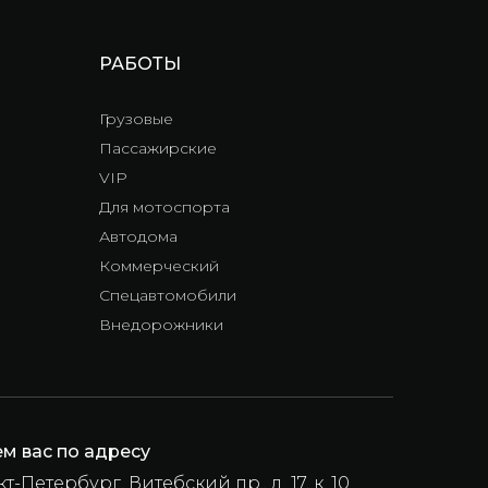
РАБОТЫ
Грузовые
Пассажирские
VIP
Для мотоспорта
Автодома
Коммерческий
Спецавтомобили
я
Внедорожники
м вас по адресу
т-Петербург, Витебский пр., д. 17, к. 10