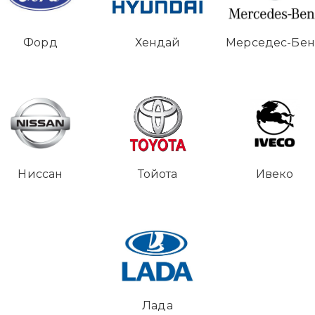
Форд
Хендай
Мерседес-Бе
Ниссан
Тойота
Ивеко
Лада