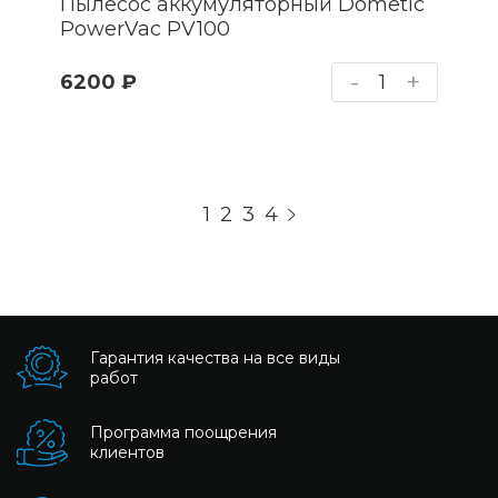
Пылесос аккумуляторный Dometic
PowerVac PV100
-
+
6200 ₽
1
2
3
4

Гарантия качества на все виды
работ
Программа поощрения
клиентов