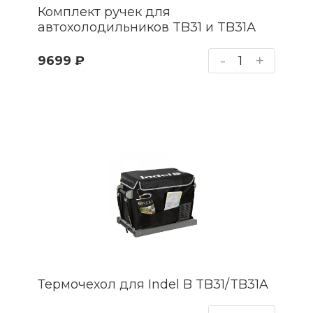
Комплект ручек для
автохолодильников TB31 и TB31А
-
+
9699 ₽
Термочехол для Indel B TB31/TB31A