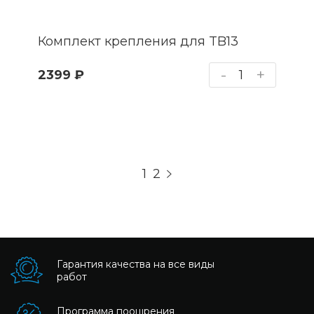
Комплект крепления для TB13
-
+
2399 ₽
1
2

Гарантия качества на все виды
работ
Программа поощрения