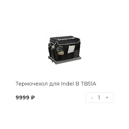
Термочехол для Indel B TB51A
-
+
9999 ₽