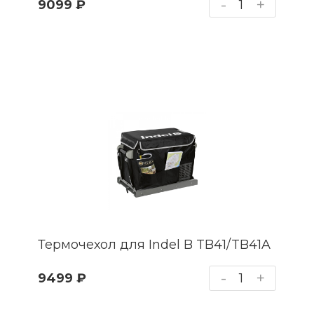
-
+
9099 ₽
Термочехол для Indel B TB41/TB41A
-
+
9499 ₽