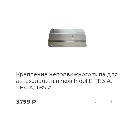
Крепление неподвижного типа для
автохолодильников Indel B TB31А,
TB41А, TB51А
-
+
3799 ₽