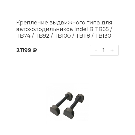
Крепление выдвижного типа для
автохолодильников Indel B TB65 /
TB74 / TB92 / TB100 / TB118 / TB130
-
+
21199 ₽