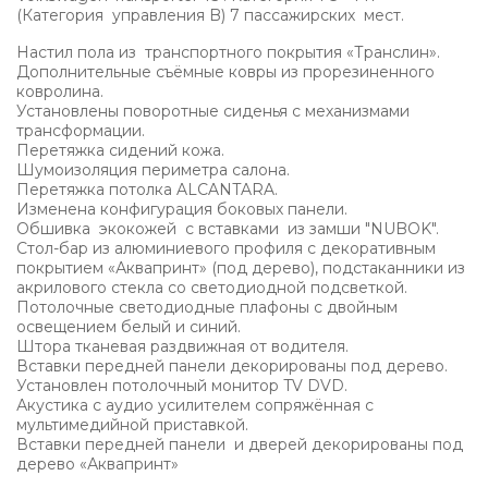
(Категория управления B) 7 пассажирских мест.
Настил пола из транспортного покрытия «Транслин».
Дополнительные съёмные ковры из прорезиненного
ковролина.
Установлены поворотные сиденья с механизмами
трансформации.
Перетяжка сидений кожа.
Шумоизоляция периметра салона.
Перетяжка потолка ALCANTARA.
Изменена конфигурация боковых панели.
Обшивка экокожей с вставками из замши "NUBOK".
Стол-бар из алюминиевого профиля с декоративным
покрытием «Аквапринт» (под дерево), подстаканники из
акрилового стекла со светодиодной подсветкой.
Потолочные светодиодные плафоны с двойным
освещением белый и синий.
Штора тканевая раздвижная от водителя.
Вставки передней панели декорированы под дерево.
Установлен потолочный монитор TV DVD.
Акустика с аудио усилителем сопряжённая с
мультимедийной приставкой.
Вставки передней панели и дверей декорированы под
дерево «Аквапринт»