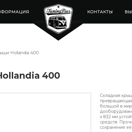
НФОРМАЦИЯ
КОНТАКТЫ
ВЫ
ыши Hollandia 400
ollandia 400
Складная крыш
превращающая 
большой в мир
дооборудовани
х 832 мм усто
средств. Про
сохранение её