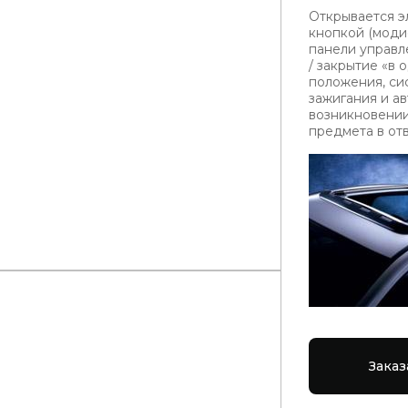
Открывается э
кнопкой (моди
панели управл
/ закрытие «в
положения, си
зажигания и а
возникновении
предмета в отв
Заказ