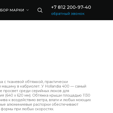
+7 812 200-97-40
БОР МАРКИ
обратный звонок
а с тканевой обтяжкой, практически
машину в кабриолет. У Hollandia 400 — самый
е просвет среди серийных люков для
я (640 х 620 мм). Обтяжка крыши площадью 1130
йчива к воздействию ветра, влаги и любых моющих
чные алюминиевые распорки обеспечивают
 формы при любых скоростях.