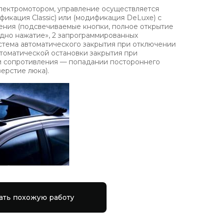
лектромотором, управление осуществляется
фикация Classic) или (модификация DeLuxe) с
ения (подсвечиваемые кнопки, полное открытие
 одно нажатие», 2 запрограммированных
стема автоматического закрытия при отключении
втоматической остановки закрытия при
 сопротивления — попадании постороннего
ерстие люка).
ать похожую работу