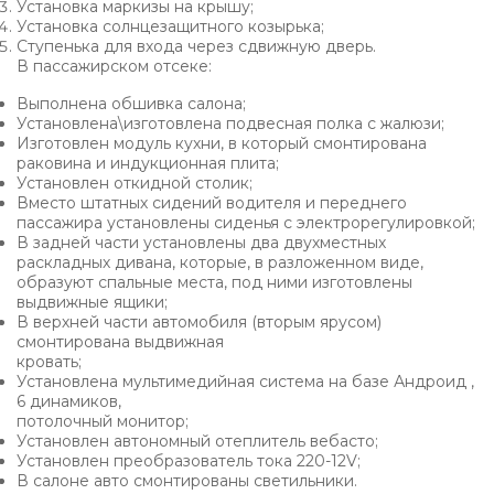
Установка маркизы на крышу;
Установка солнцезащитного козырька;
Ступенька для входа через сдвижную дверь.
В пассажирском отсеке:
Выполнена обшивка салона;
Установлена\изготовлена подвесная полка с жалюзи;
Изготовлен модуль кухни, в который смонтирована
раковина и индукционная плита;
Установлен откидной столик;
Вместо штатных сидений водителя и переднего
пассажира установлены сиденья с электрорегулировкой;
В задней части установлены два двухместных
раскладных дивана, которые, в разложенном виде,
образуют спальные места, под ними изготовлены
выдвижные ящики;
В верхней части автомобиля (вторым ярусом)
смонтирована выдвижная
кровать;
Установлена мультимедийная система на базе Андроид ,
6 динамиков,
потолочный монитор;
Установлен автономный отеплитель вебасто;
Установлен преобразователь тока 220-12V;
В салоне авто смонтированы светильники.