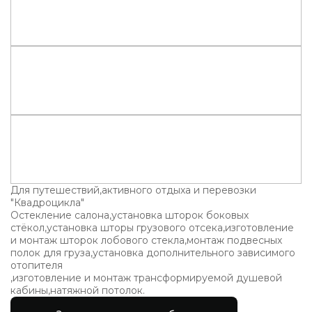
Для путешествий,активного отдыха и перевозки
"Квадроцикла"
Остекление салона,установка шторок боковых
стёкол,установка шторы грузового отсека,изготовление
и монтаж шторок лобового стекла,монтаж подвесных
полок для груза,установка дополнительного зависимого
отопителя
,изготовление и монтаж трансформируемой душевой
кабины,натяжной потолок.