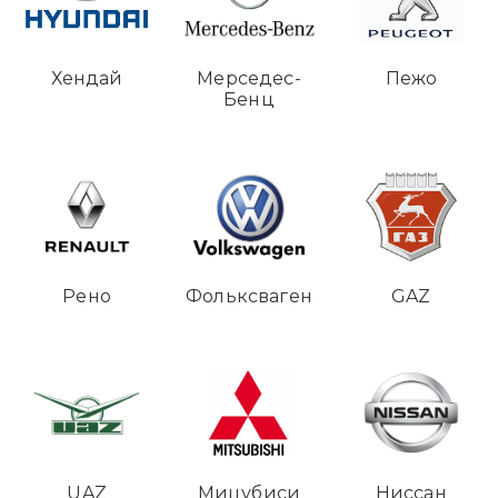
Хендай
Мерседес-
Пежо
Бенц
Рено
Фольксваген
GAZ
UAZ
Мицубиси
Ниссан