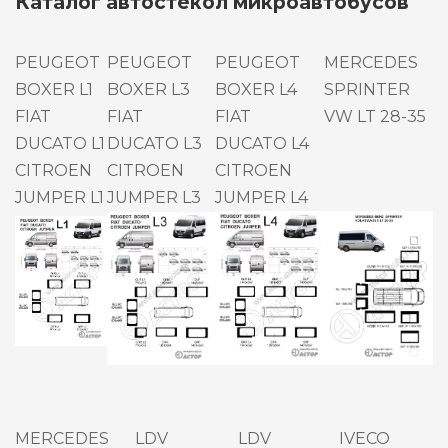
Каталог автостекол микроавтобусов
PEUGEOT
PEUGEOT
PEUGEOT
MERCEDES
BOXER L1
BOXER L3
BOXER L4
SPRINTER
FIAT
FIAT
FIAT
VW LT 28-35
DUCATO L1
DUCATO L3
DUCATO L4
CITROEN
CITROEN
CITROEN
JUMPER L1
JUMPER L3
JUMPER L4
MERCEDES
LDV
LDV
IVECO