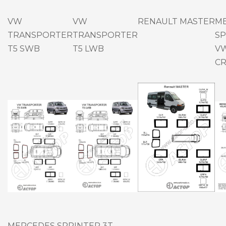
VW
VW
RENAULT MASTER
M
TRANSPORTER
TRANSPORTER
SP
T5 SWB
T5 LWB
V
C
MERCEDES SPRINTER 3T