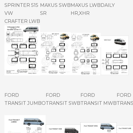
SPRINTER 515
MAXUS SWB
MAXUS LWB
DAILY
VW
SR
HR,XHR
CRAFTER LWB
FORD
FORD
FORD
FORD
TRANSIT JUMBO
TRANSIT SWB
TRANSIT MWB
TRANS