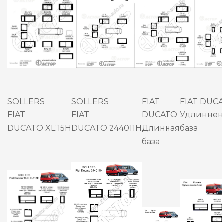
SOLLERS
SOLLERS
FIAT
FIAT DUC
FIAT
FIAT
DUCATO
Удлинне
DUCATO XL115H
DUCATO 244011H
Длинная
база
база