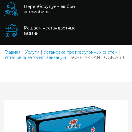
Переоборудуем любой
автомобиль
Решаем нестандартные
задачи
Главная
Услуги
Установка противоугонных систем
Установка автосигнализации
SCHER-KHAN LOGICAR 1