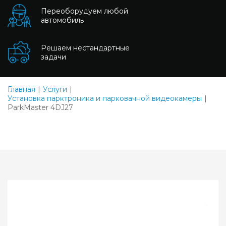
Переоборудуем любой
автомобиль
Решаем нестандартные
задачи
Главная
Услуги
Установка парктроника и парковачной видеокамеры
ParkMaster 4DJ27