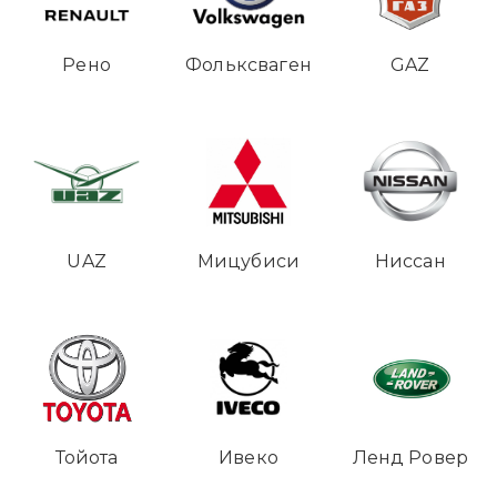
Рено
Фольксваген
GAZ
UAZ
Мицубиси
Ниссан
Тойота
Ивеко
Ленд Ровер