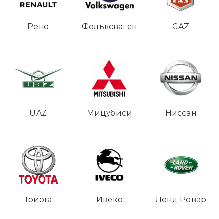
Рено
Фольксваген
GAZ
UAZ
Мицубиси
Ниссан
Тойота
Ивеко
Ленд Ровер