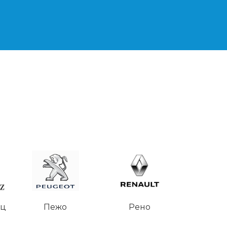
нц
Пежо
Рено