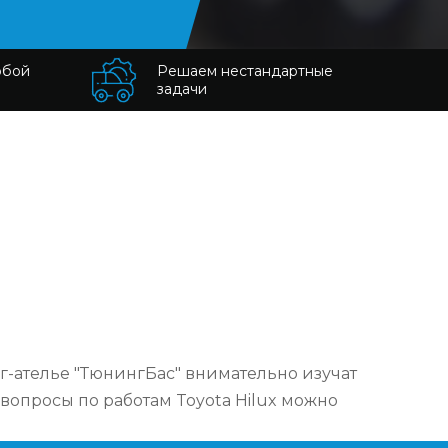
юбой
Решаем нестандартные
задачи
-ателье "ТюнингБас" внимательно изучат
вопросы по работам Toyota Hilux можно