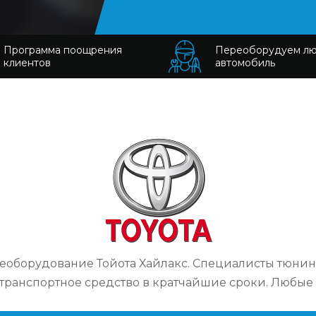
Программа поощрения
Переоборудуем л
клиентов
автомобиль
еоборудование Тойота Хайлакс. Специалисты тюнинг
транспортное средство в кратчайшие сроки. Любые 