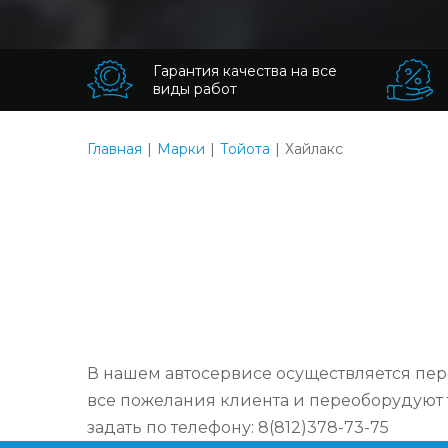
Гарантия качества на все
виды работ
Главная
Марки
Тойота
Хайлакс
В нашем автосервисе осуществляется пер
все пожелания клиента и переоборудуют 
задать по телефону: 8(812)378-73-75