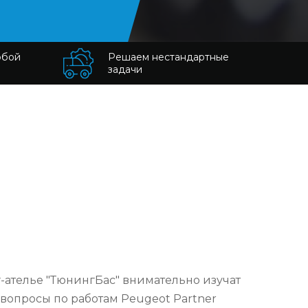
юбой
Решаем нестандартные
задачи
ателье "ТюнингБас" внимательно изучат
вопросы по работам Peugeot Partner