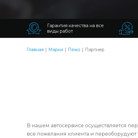
Гарантия качества на все
виды работ
Главная
Марки
Пежо
Партнер
В нашем автосервисе осуществляется пер
все пожелания клиента и переоборудуют 