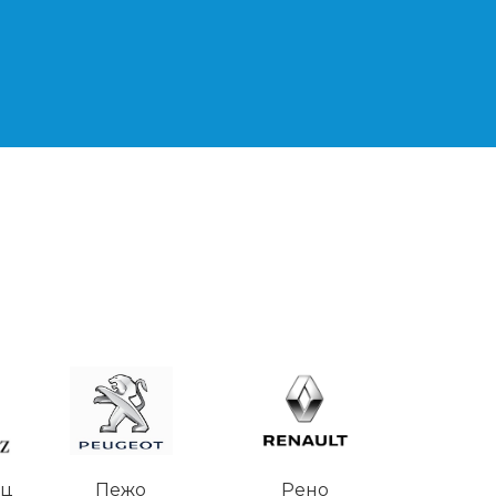
нц
Пежо
Рено