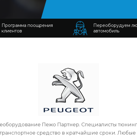
Программа поощрения
Переоборудуем л
клиентов
автомобиль
еоборудование Пежо Партнер. Специалисты тюнинг-
транспортное средство в кратчайшие сроки. Любые 