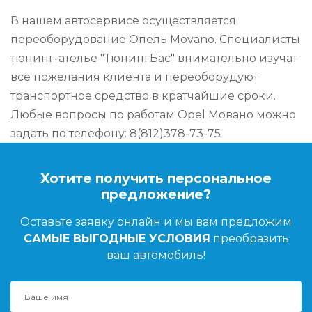
В нашем автосервисе осуществляется
переоборудование Опель Movano. Специалисты
тюнинг-ателье "ТюнингБас" внимательно изучат
все пожелания клиента и переоборудуют
транспортное средство в кратчайшие сроки.
Любые вопросы по работам Opel Мовано можно
задать по телефону: 8(812)378-73-75
Хотите получить персональное
предложение?
Оставьте заявку онлайн и мы вам предложим
САМЫЕ ВЫГОДНЫЕ УСЛОВИЯ
преобразить
ваш автомобиль!