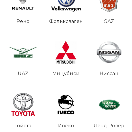
Рено
Фольксваген
GAZ
UAZ
Мицубиси
Ниссан
Тойота
Ивеко
Ленд Ровер