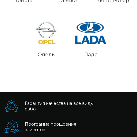
Тойота
Ивеко
Ленд Ровер
Опель
Лада
Гарантия качества на все виды
работ
Программа поощрения
клиентов