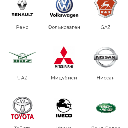
Рено
Фольксваген
GAZ
UAZ
Мицубиси
Ниссан